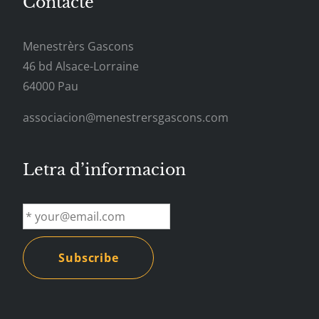
Contacte
Menestrèrs Gascons
46 bd Alsace-Lorraine
64000 Pau
associacion@menestrersgascons.com
Letra d’informacion