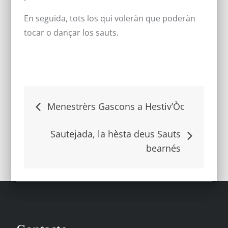
En seguida, tots los qui voleràn que poderàn
tocar o dançar los sauts.
Navigacion
Menestrèrs Gascons a Hestiv’Òc
dels
Sautejada, la hèsta deus Sauts
bearnés
articles