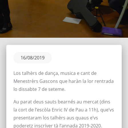
Posted
16/08/2019
on
Los talhèrs de dança, musica e cant de
Menestrèrs Gascons que haràn la lor rentrada
lo dissabte 7 de seteme.
Au parat deus sauts bearnés au mercat (dins
la cort de l’escòla Enric IV de Pau a 11h), que’vs
presentaram los talhèrs aus quaus e’vs
poderetz inscríver tà l’annada 2019-2020.