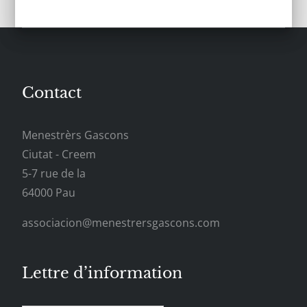
Contact
Menestrèrs Gascons
Ciutat - Creem
5-7 rue de la
64000 Pau
associacion@menestrersgascons.com
Lettre d’information