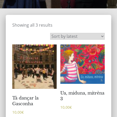
Showing all 3 results
Ua, miduna, mitrèna
Tà dançar la
3
Gasconha
10,00
€
10,00
€