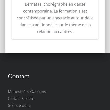
Bernatas, chorégraphe en danse
contemporaine. La formation s'est
concrétisée par un spectacle autour de la
danse traditionnelle sur le thème de la
relation aux autres.
Contact
Menestrèrs Gascons
Ciutat - Creem
5-7 rue de la