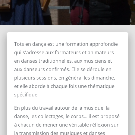
Tots en dança est une formation approfondie
qui s'adresse aux formateurs et animateurs
en danses traditionnelles, aux musiciens et
aux danseurs confirmés. Elle se déroule en
plusieurs sessions, en général les dimanche,
et elle aborde à chaque fois une thématique
spécifique.
En plus du travail autour de la musique, la
danse, les collectages, le corps... il est proposé
à chacun de mener une véritable réflexion sur
la transmission des musiques et danses