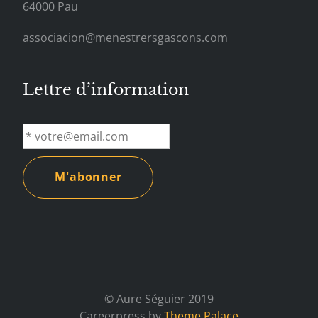
64000 Pau
associacion@menestrersgascons.com
Lettre d’information
© Aure Séguier 2019
Careerpress by
Theme Palace