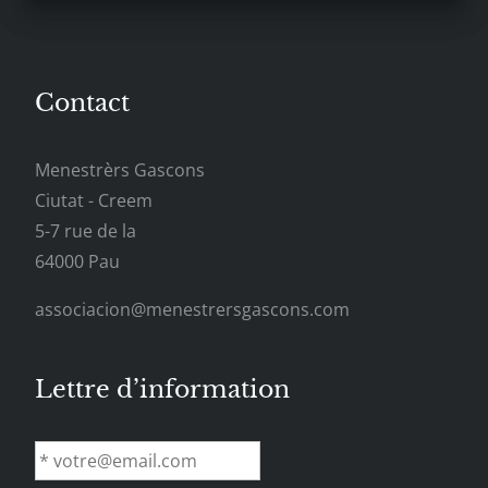
Contact
Menestrèrs Gascons
Ciutat - Creem
5-7 rue de la
64000 Pau
associacion@menestrersgascons.com
Lettre d’information