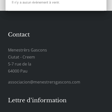
Il n’y a aucun évènement à venir.
Contact
Menestrèrs Gascons
Ciutat - Creem
5-7 rue de la
64000 Pau
associacion@menestrersgascons.com
Lettre d’information