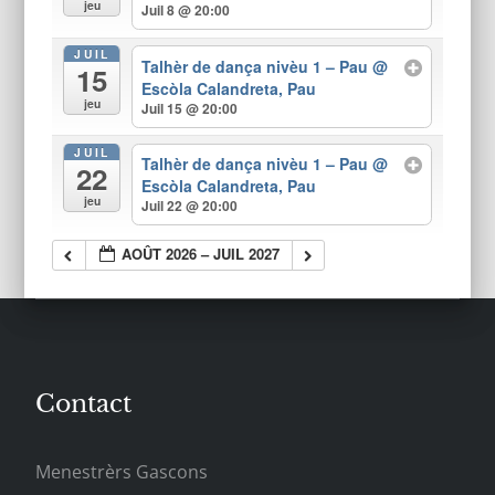
jeu
Juil 8 @ 20:00
JUIL
Talhèr de dança nivèu 1 – Pau
@
15
Escòla Calandreta, Pau
jeu
Juil 15 @ 20:00
JUIL
Talhèr de dança nivèu 1 – Pau
@
22
Escòla Calandreta, Pau
jeu
Juil 22 @ 20:00
AOÛT 2026 – JUIL 2027
Contact
Menestrèrs Gascons