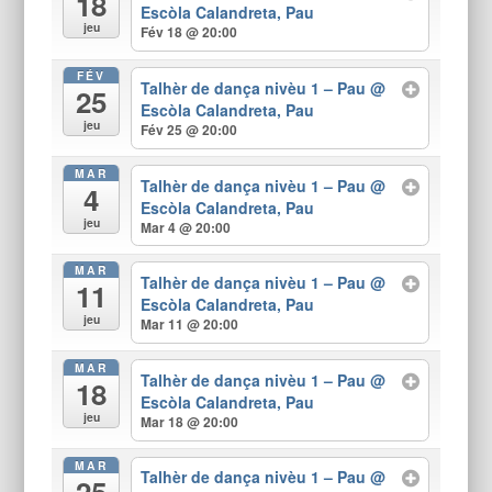
18
Escòla Calandreta, Pau
jeu
Fév 18 @ 20:00
FÉV
Talhèr de dança nivèu 1 – Pau
@
25
Escòla Calandreta, Pau
jeu
Fév 25 @ 20:00
MAR
Talhèr de dança nivèu 1 – Pau
@
4
Escòla Calandreta, Pau
jeu
Mar 4 @ 20:00
MAR
Talhèr de dança nivèu 1 – Pau
@
11
Escòla Calandreta, Pau
jeu
Mar 11 @ 20:00
MAR
Talhèr de dança nivèu 1 – Pau
@
18
Escòla Calandreta, Pau
jeu
Mar 18 @ 20:00
MAR
Talhèr de dança nivèu 1 – Pau
@
25