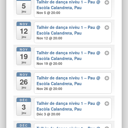
Talhèr de dança nivèu 1 – Pau
@
5
Escòla Calandreta, Pau
jeu
Nov 5 @ 20:00
NOV
Talhèr de dança nivèu 1 – Pau
@
12
Escòla Calandreta, Pau
jeu
Nov 12 @ 20:00
NOV
Talhèr de dança nivèu 1 – Pau
@
19
Escòla Calandreta, Pau
jeu
Nov 19 @ 20:00
NOV
Talhèr de dança nivèu 1 – Pau
@
26
Escòla Calandreta, Pau
jeu
Nov 26 @ 20:00
DÉC
Talhèr de dança nivèu 1 – Pau
@
3
Escòla Calandreta, Pau
jeu
Déc 3 @ 20:00
DÉC