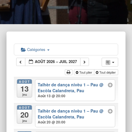
Catégories
AOÛT 2026 – JUIL 2027
Tout plier
Tout déplier
AOÛT
Talhèr de dança nivèu 1 – Pau
@
13
Escòla Calandreta, Pau
jeu
Août 13 @ 20:00
AOÛT
Talhèr de dança nivèu 1 – Pau
@
20
Escòla Calandreta, Pau
jeu
Août 20 @ 20:00