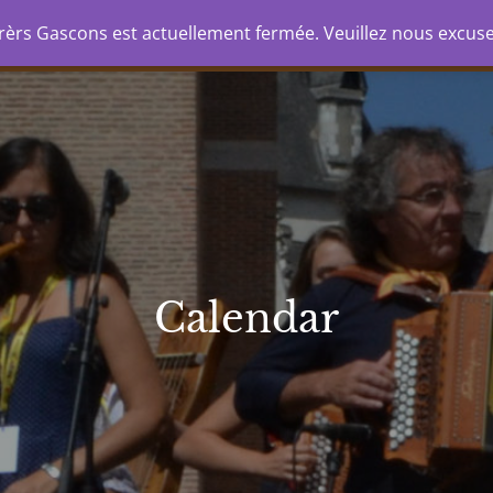
nda
Formation
Groupes/spectacles
Stud
rèrs Gascons est actuellement fermée. Veuillez nous excus
CONS
Calendar