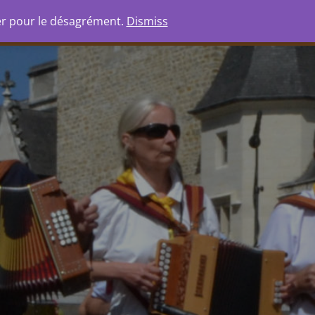
io
Boutique
Ressources
er pour le désagrément.
Dismiss