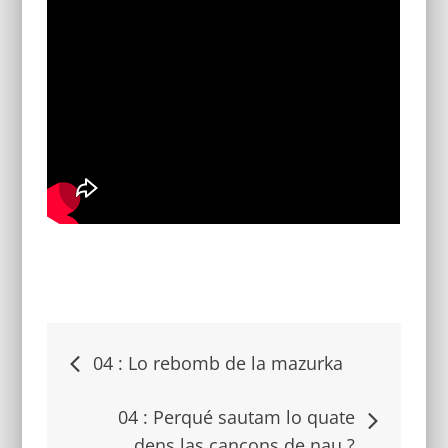
Navigacion
04 : Lo rebomb de la mazurka
dels
04 : Perqué sautam lo quate
dens las cançons de nau ?