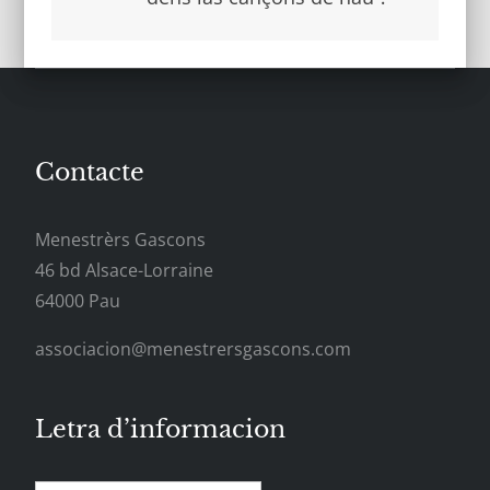
articles
Contacte
Menestrèrs Gascons
46 bd Alsace-Lorraine
64000 Pau
associacion@menestrersgascons.com
Letra d’informacion