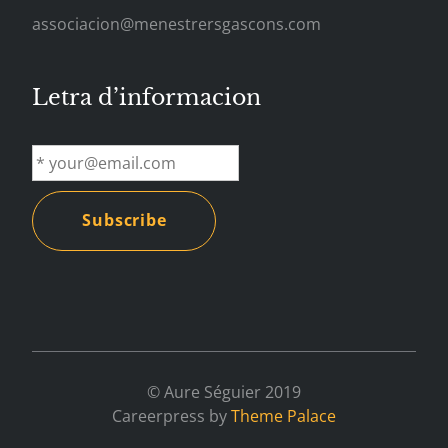
associacion@menestrersgascons.com
Letra d’informacion
© Aure Séguier 2019
Careerpress by
Theme Palace