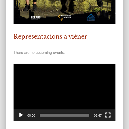
Representacions a viéner
There are no upcoming events.
Lector
vidèo
00:00
03:47