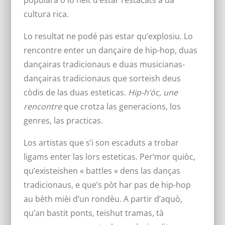
populara o lo hèit d’estar restacats a ua
cultura rica.
Lo resultat ne podé pas estar qu’explosiu. Lo
rencontre enter un dançaire de hip-hop, duas
dançairas tradicionaus e duas musicianas-
dançairas tradicionaus que sorteish deus
còdis de las duas esteticas.
Hip-h’òc, une
rencontre
que crotza las generacions, los
genres, las practicas.
Los artistas que s’i son escaduts a trobar
ligams enter las lors esteticas. Per’mor quiòc,
qu’existeishen « battles » dens las danças
tradicionaus, e que’s pòt har pas de hip-hop
au bèth mièi d’un rondèu. A partir d’aquò,
qu’an bastit ponts, teishut tramas, tà