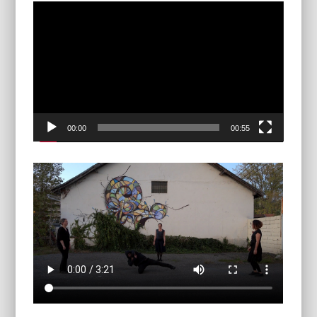
Lector
vidèo
00:00
00:55