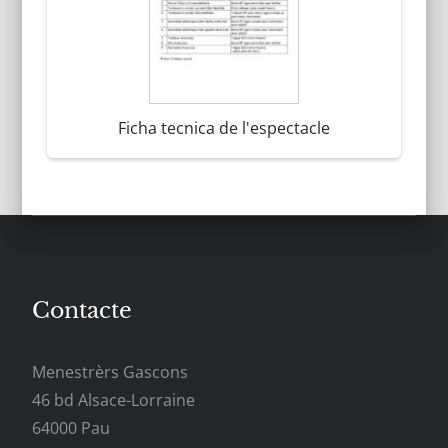
Ficha tecnica de l'espectacle
Contacte
Menestrèrs Gascons
46 bd Alsace-Lorraine
64000 Pau