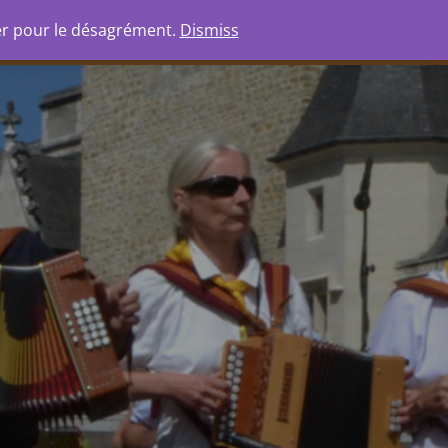
io
Boutique
Ressources
er pour le désagrément.
Dismiss