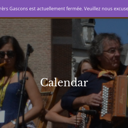
nda
Formation
Groupes/spectacles
Stud
rèrs Gascons est actuellement fermée. Veuillez nous excus
CONS
Calendar