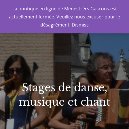
Skip
La boutique en ligne de Menestrèrs Gascons est
to
MENESTRÈRS GASCONS
actuellement fermée. Veuillez nous excuser pour le
content
désagrément.
Dismiss
Stages de danse,
musique et chant