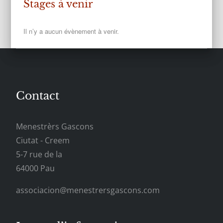
Stages à venir
Il n’y a aucun évènement à venir.
Contact
Menestrèrs Gascons
Ciutat - Creem
5-7 rue de la
64000 Pau
associacion@menestrersgascons.com