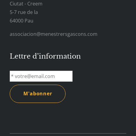
Ciutat - Creem
5-7 rue de la
64000 Pau
associacion@menestrersgascons.com
Lettre d’information