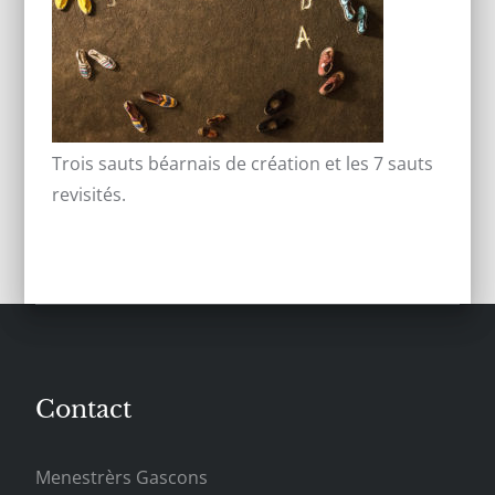
Trois sauts béarnais de création et les 7 sauts
revisités.
Contact
Menestrèrs Gascons