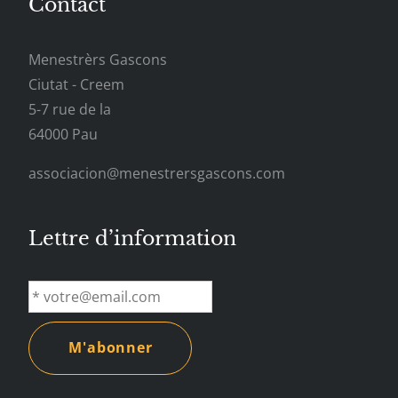
Contact
Menestrèrs Gascons
Ciutat - Creem
5-7 rue de la
64000 Pau
associacion@menestrersgascons.com
Lettre d’information