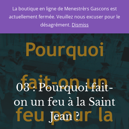
Skip
La boutique en ligne de Menestrèrs Gascons est
to
MENESTRÈRS GASCONS
actuellement fermée. Veuillez nous excuser pour le
content
désagrément.
Dismiss
03 : Pourquoi fait-
on un feu à la Saint
Jean ?