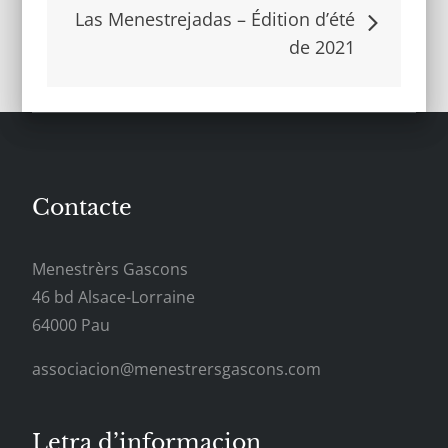
dels
Las Menestrejadas – Édition d’été
de 2021
articles
Contacte
Menestrèrs Gascons
46 bd Alsace-Lorraine
64000 Pau
associacion@menestrersgascons.com
Letra d’informacion