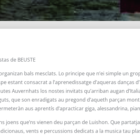
èstas de BEUSTE
ganizan bals mesclats. Lo principe que n’ei simple un grop
rèspe estant consacrat a l’aprenedissatge d’aqueras danças d
es Auvernhats los nostes invitats qu’arriban augan d’Itali
ienguts, que son enradigats au pregond d’aqueth parçan mon
ermeteràn aus aprentís d’apracticar giga, alessandrina, pia
s joens que’ns vienen deu parçan de Luishon. Que partatja
icionaus, vents e percussions dedicats a la musica tau pla