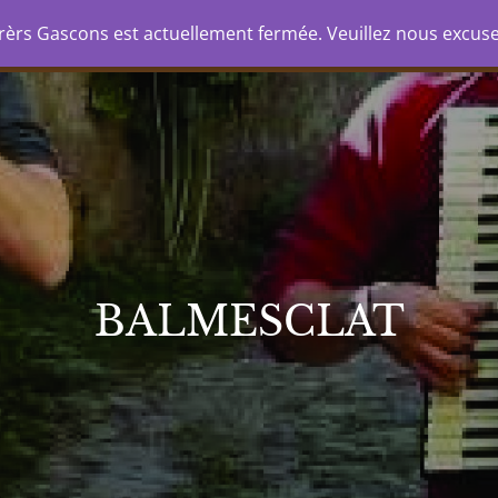
Agenda
Formacion
Grops/espectacles
E
rèrs Gascons est actuellement fermée. Veuillez nous excus
CONS
BALMESCLAT