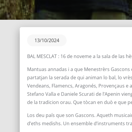
Posted
13/10/2024
on
BAL MESCLAT : 16 de noveme a la sala de las h
Mantuas annadas i a que Menestrèrs Gascons or
partatjan la serada de qui animan lo bal, lo v
Vendeans, Flamencs, Aragonés, Provençaus e aut
Stefano Valla e Daniele Scurati de l’Apenin v
de la tradicion orau. Que tòcan en duò e que p
Los deu país que son Gascons. Aqueth musicain
d’eths medishs. Un ensemble d’instruments trad