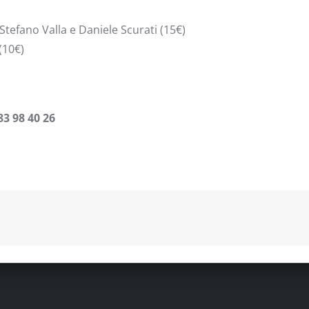
 Stefano Valla e Daniele Scurati (15€)
(10€)
83 98 40 26