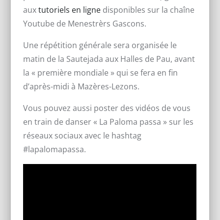
aux
tutoriels en ligne
disponibles sur la chaîne
Youtube de Menestrèrs Gascons.
Une répétition générale sera organisée le
matin de la Sautejada aux Halles de Pau, avant
la « première mondiale » qui se fera en fin
d’après-midi à Mazères-Lezons.
Vous pouvez aussi poster des vidéos de vous
en train de danser « La Paloma passa » sur les
réseaux sociaux avec le hashtag
#lapalomapassa.