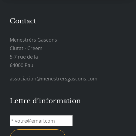
Contact
Menestrèrs Gascons
Ciutat - Creem
5-7 rue de la
64000 Pau
associacion@menestrersgascons.com
Lettre d’information