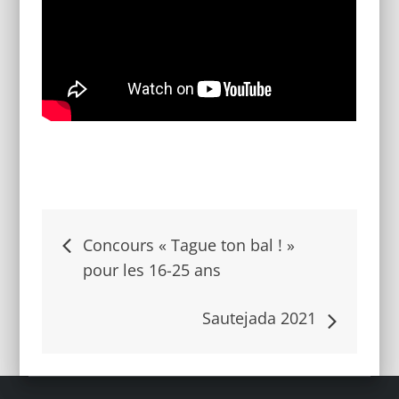
Navigation
Concours « Tague ton bal ! »
pour les 16-25 ans
de
Sautejada 2021
l’article