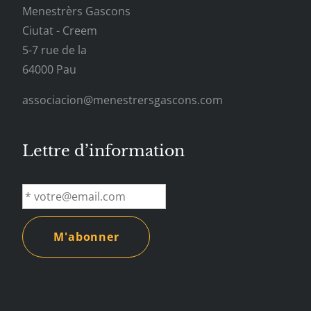
Menestrèrs Gascons
Ciutat - Creem
5-7 rue de la
64000 Pau
associacion@menestrersgascons.com
Lettre d’information