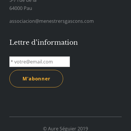
5-7 rue de la
64000 Pau
associacion@menestrersgascons.com
Lettre d’information
© Aure Séguier 2019