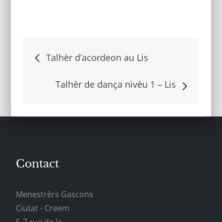
Navigation
Talhèr d’acordeon au Lis
de
Talhèr de dança nivèu 1 – Lis
l’article
Contact
Menestrèrs Gascons
Ciutat - Creem