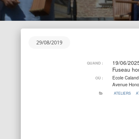
Posted
29/08/2019
on
19/06/202
QUAND :
Fuseau hor
Ecole Caland
OÙ :
Avenue Hono
ATELIERS
A