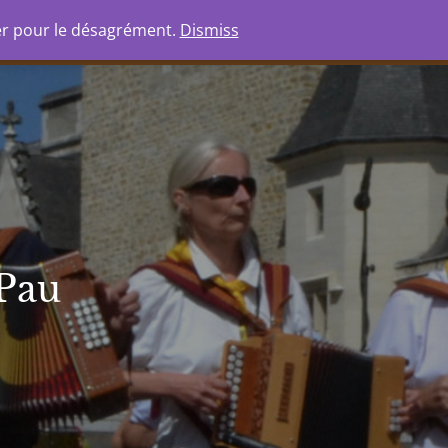
io
Boutique
Ressources
er pour le désagrément.
Dismiss
 Pau