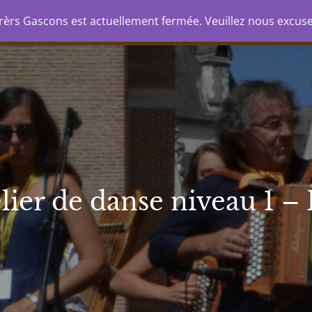
nda
Formation
Groupes/spectacles
Stud
rèrs Gascons est actuellement fermée. Veuillez nous excus
CONS
lier de danse niveau 1 –