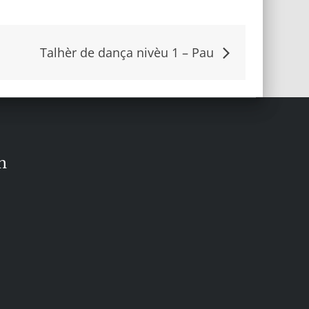
Talhèr de dança nivèu 1 – Pau
n